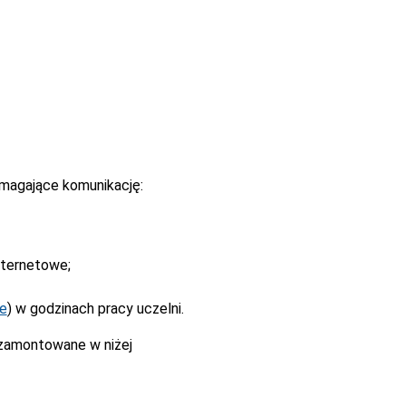
magające komunikację:
nternetowe;
ne
) w godzinach pracy uczelni.
 zamontowane w niżej