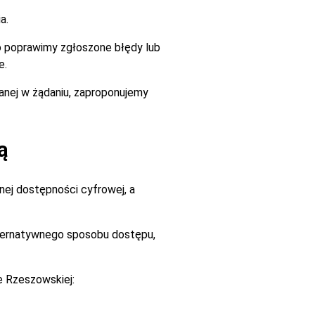
a.
go poprawimy zgłoszone błędy lub
e.
zanej w żądaniu, zaproponujemy
ą
ej dostępności cyfrowej, a
alternatywnego sposobu dostępu,
e Rzeszowskiej: