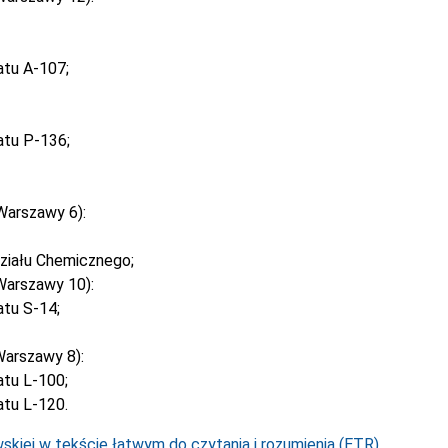
atu A-107;
atu P-136;
Warszawy 6):
ziału Chemicznego;
Warszawy 10):
tu S-14;
arszawy 8):
tu L-100;
tu L-120.
kiej w tekście łatwym do czytania i rozumienia (ETR).