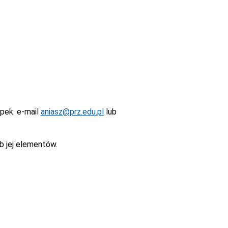
epek
: e-mail
aniasz@prz.edu.pl
lub
b jej elementów.