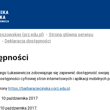
eszowskiej (prz.edu.pl)
Strona główna serwisu
Deklaracja dostępności
tępności
cego Łukasiewicza
zobowiązuje się zapewnić dostępność swojej
 dostępności cyfrowej stron internetowych i aplikacji mobilnych
trony
https://barbaraciecinska.v.prz.edu.pl
.
:
10 października 2017.
10 października 2017.