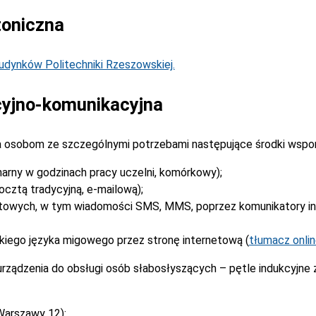
toniczna
dynków Politechniki Rzeszowskiej.
yjno-komunikacyjna
 osobom ze szczególnymi potrzebami następujące środki wspo
narny w godzinach pracy uczelni, komórkowy);
cztą tradycyjną, e-mailową);
stowych, w tym wiadomości SMS, MMS, poprzez komunikatory i
kiego języka migowego przez stronę internetową (
tłumacz onli
rządzenia do obsługi osób słabosłyszących – pętle indukcyjne
Warszawy 12):