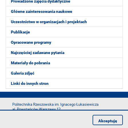
Prowadzone zajęcia dydaktyczne
Główne zainteresowania naukowe
Uczestnictwo w organizacjach i projektach
Publikacje
Opracowane programy
Najczęściej zadawane pytania
Materiały do pobrania
Galeria zdjęć
Linki do innych stron
Politechnika Rzeszowska im. Ignacego Łukasiewicza
al. Powstańców Warszawy 12
35-029 Rzeszów
Akceptuję
tel.: +48 17 865 11 00