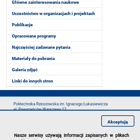
Główne zainteresowania naukowe
Uczestnictwo w organizacjach i projektach
Publikacje
Opracowane programy
Najczęściej zadawane pytania
Materiały do pobrania
Galeria zdjęć
Linki do innych stron
Politechnika Rzeszowska im. Ignacego Łukasiewicza
al. Powstańców Warszawy 12
35-029 Rzeszów
Akceptuję
tel.: +48 17 865 11 00
fax: +48 17 854 12 60
Nasze serwisy używają informacji zapisanych w plikach
e-mail:
kancelaria@prz.edu.pl